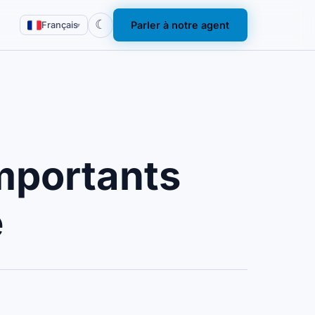
☾
Parler à notre agent
Français
▾
importants
e