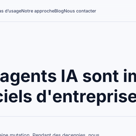
as d’usage
Notre approche
Blog
Nous contacter
 agents IA sont 
ciels d'entrepris
leine mutation. Pendant des decennies, nous