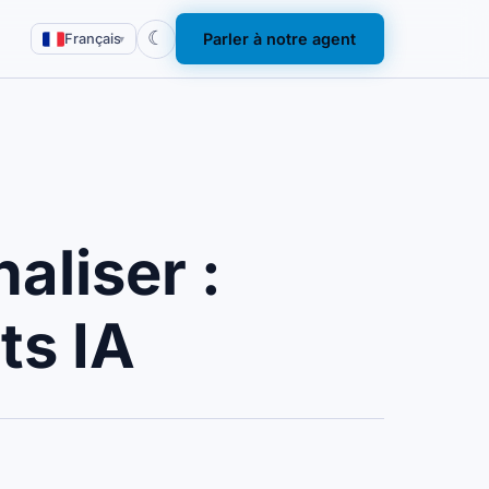
☾
Parler à notre agent
Français
▾
aliser :
ts IA